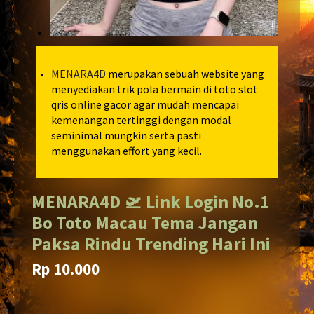
MENARA4D
merupakan sebuah website yang
menyediakan trik pola bermain di toto slot
qris online gacor agar mudah mencapai
kemenangan tertinggi dengan modal
seminimal mungkin serta pasti
menggunakan effort yang kecil.
MENARA4D 🛫 Link Login No.1
Bo Toto Macau Tema Jangan
Paksa Rindu Trending Hari Ini
Rp 10.000
Translation
Translation
missing:
missing:
en.products.general.regular_price
en.products.general.sale_price