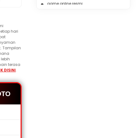
game online resmi
link BATMANTOTO
game online terpercaya
mi
cuan hari ini
etiap hari
pat
game gacor
h nyaman
situs BATMANTOTO
. Tampilan
rhana
game mudah menang
lebih
cuan maksimal
ain terasa
IK DISINI
.
link gaskeun
situs cari cuan
game penghasil cuan
OTO
BATMANTOTO resmi
game online populer
cuan instan