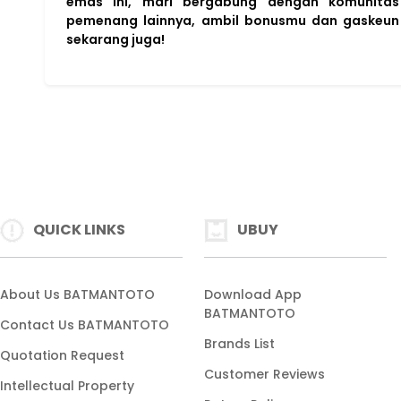
emas ini, mari bergabung dengan komunitas
pemenang lainnya, ambil bonusmu dan
gaskeun
sekarang
juga!
QUICK LINKS
UBUY
About Us BATMANTOTO
Download App
BATMANTOTO
Contact Us BATMANTOTO
Brands List
Quotation Request
Customer Reviews
Intellectual Property