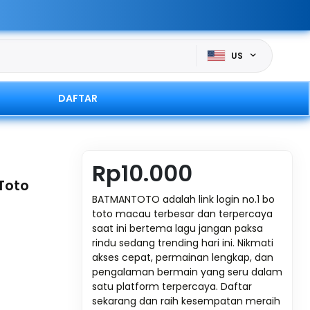
US
DAFTAR
Rp10.000
Toto
BATMANTOTO adalah link login no.1 bo
toto macau terbesar dan terpercaya
saat ini bertema lagu jangan paksa
rindu sedang trending hari ini. Nikmati
akses cepat, permainan lengkap, dan
pengalaman bermain yang seru dalam
satu platform terpercaya. Daftar
sekarang dan raih kesempatan meraih