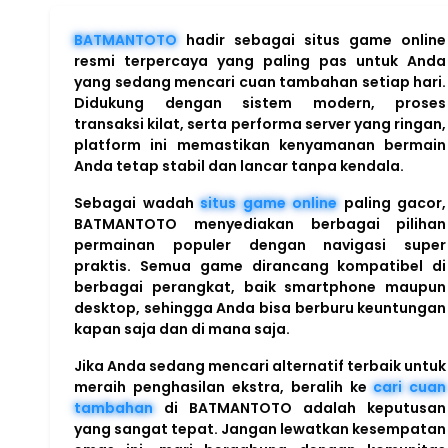
BATMANTOTO
hadir sebagai situs game online
resmi terpercaya yang paling pas untuk Anda
yang sedang mencari cuan tambahan setiap hari.
Didukung dengan sistem modern, proses
transaksi kilat, serta performa server yang ringan,
platform ini memastikan kenyamanan bermain
Anda tetap stabil dan lancar tanpa kendala.
Sebagai wadah
situs game online
paling gacor,
BATMANTOTO menyediakan berbagai pilihan
permainan populer dengan navigasi super
praktis. Semua game dirancang kompatibel di
berbagai perangkat, baik smartphone maupun
desktop, sehingga Anda bisa berburu keuntungan
kapan saja dan di mana saja.
Jika Anda sedang mencari alternatif terbaik untuk
meraih penghasilan ekstra, beralih ke
cari cuan
tambahan
di BATMANTOTO adalah keputusan
yang sangat tepat. Jangan lewatkan kesempatan