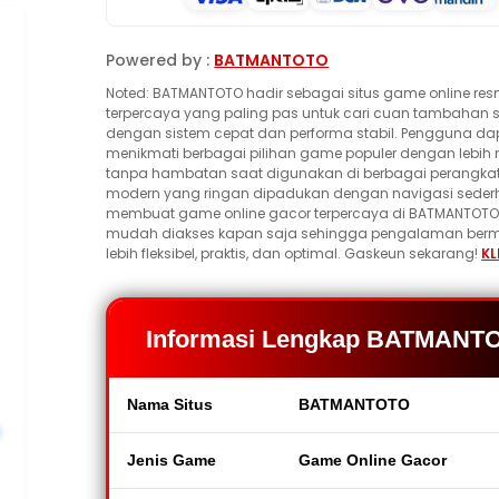
Powered by :
BATMANTOTO
Noted: BATMANTOTO hadir sebagai situs game online res
terpercaya yang paling pas untuk cari cuan tambahan s
dengan sistem cepat dan performa stabil. Pengguna da
menikmati berbagai pilihan game populer dengan lebi
tanpa hambatan saat digunakan di berbagai perangkat
modern yang ringan dipadukan dengan navigasi sede
membuat game online gacor terpercaya di BATMANTOTO 
mudah diakses kapan saja sehingga pengalaman berm
lebih fleksibel, praktis, dan optimal. Gaskeun sekarang!
KL
Informasi Lengkap BATMANT
Nama Situs
BATMANTOTO
Jenis Game
Game Online Gacor